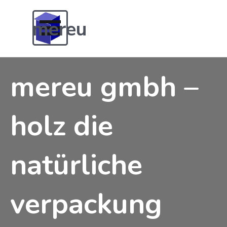
Direkt zum Seiteninhalt
Menü überspringen
mereu
gmbh
mereu gmbh – 
holz die 
natürliche 
verpackung