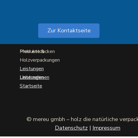
Zur Kontaktseite
Produkte &
Mehr entdecken
Holzverpackungen
Leistungen
Leistungen
Unternehmen
Startseite
©
mereu gmbh – holz die natürliche verpac
Datenschutz
|
Impressum